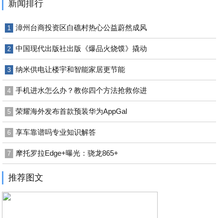
新闻排行
漳州台商投资区白礁村热心公益蔚然成风
1
中国现代出版社出版《爆品火烧馍》撬动
2
纳米供电让楼宇和智能家居更节能
3
手机进水怎么办？教你四个方法抢救你进
4
荣耀海外发布首款预装华为AppGal
5
享车靠谱吗专业知识解答
6
摩托罗拉Edge+曝光：骁龙865+
7
推荐图文