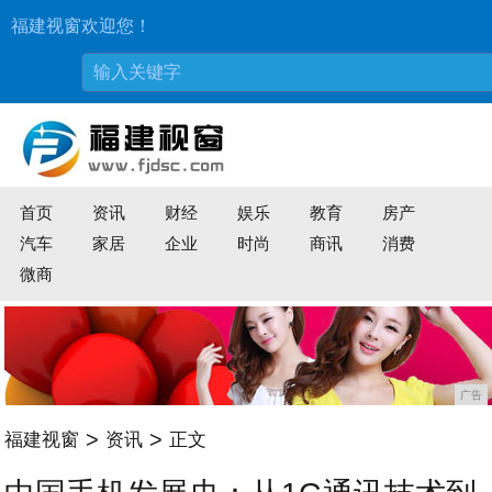
福建视窗欢迎您！
首页
资讯
财经
娱乐
教育
房产
汽车
家居
企业
时尚
商讯
消费
微商
广告
>
>
福建视窗
资讯
正文