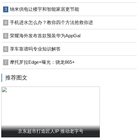
纳米供电让楼宇和智能家居更节能
3
手机进水怎么办？教你四个方法抢救你进
4
荣耀海外发布首款预装华为AppGal
5
享车靠谱吗专业知识解答
6
摩托罗拉Edge+曝光：骁龙865+
7
推荐图文
京东超市打造匠人IP 推动老字号