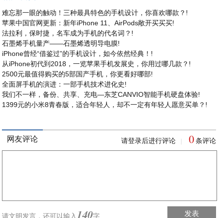
难忘那一眼的触动！三种最具特色的手机设计，你喜欢哪款？!
苹果中国官网更新：新年iPhone 11、AirPods敞开买买买!
法拉利，保时捷，名车成为手机的代名词？!
石墨烯手机量产——石墨烯透明导电膜!
iPhone曾经“借鉴过”的手机设计，如今依然经典！!
从iPhone初代到2018，一览苹果手机发展史，你用过哪几款？!
2500元最值得购买的5部国产手机，你更看好哪部!
全面屏手机的演进：一部手机技术进化史!
我们不一样，备份、共享、充电—东芝CANVIO智能手机硬盘体验!
1399元的小米8青春版，适合年轻人，却不一定有年轻人愿意买单？!
0
网友评论
请登录后进行评论
条评论
|
140
发表
请文明发言，
还可以输入
字