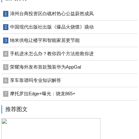
漳州台商投资区白礁村热心公益蔚然成风
1
中国现代出版社出版《爆品火烧馍》撬动
2
纳米供电让楼宇和智能家居更节能
3
手机进水怎么办？教你四个方法抢救你进
4
荣耀海外发布首款预装华为AppGal
5
享车靠谱吗专业知识解答
6
摩托罗拉Edge+曝光：骁龙865+
7
推荐图文