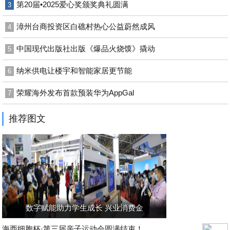
第20届•2025爱心奖颁奖典礼圆满
3
漳州台商投资区白礁村热心公益蔚然成风
4
中国现代出版社出版《爆品火烧馍》撬动
5
纳米供电让楼宇和智能家居更节能
6
荣耀海外发布首款预装华为AppGal
7
推荐图文
数字赋能助力学生成长 兴业消费金
海西细胞杯·第三届亲子运动会圆满结束！