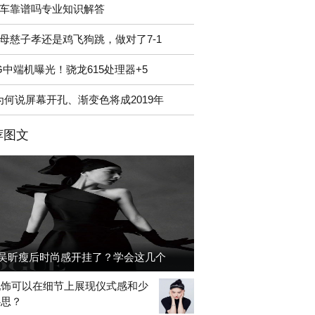
车靠谱吗专业知识解答
母慈子孝还是鸡飞狗跳，做对了7-1
G中端机曝光！骁龙615处理器+5
为何说屏幕开孔、渐变色将成2019年
荐图文
吴昕瘦后时尚感开挂了？学会这几个
配饰可以在细节上展现仪式感和少
心思？