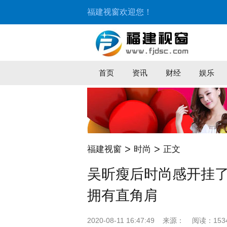
福建视窗欢迎您！
首页
资讯
财经
娱乐
>
>
福建视窗
时尚
正文
吴昕瘦后时尚感开挂
拥有直角肩
2020-08-11 16:47:49
来源：
阅读：153