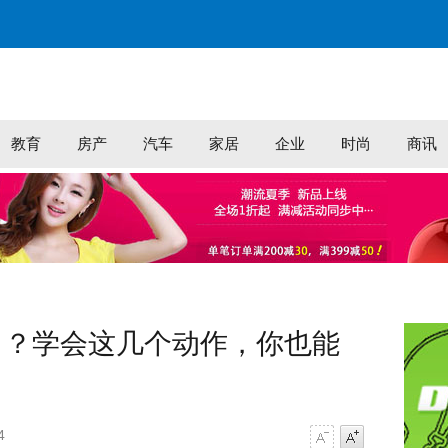
教育
房产
汽车
家居
企业
时尚
商讯
了？学会这几个动作，你也能
4
字号减小
字号增大