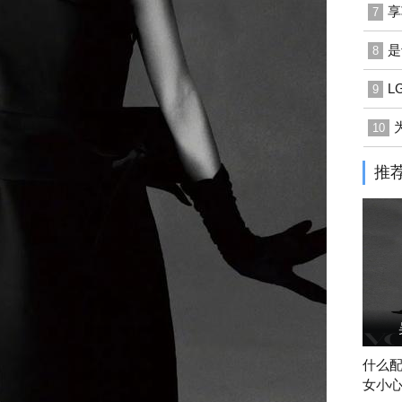
享
7
是
8
L
9
10
推
什么
女小