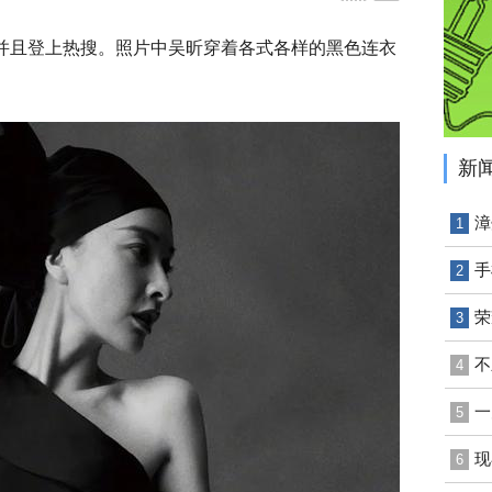
光并且登上热搜。照片中吴昕穿着各式各样的黑色连衣
新
漳
1
手
2
荣
3
不
4
一
5
现
6