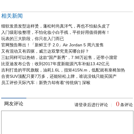
相关新闻
细软发质发型这样烫，蓬松时尚真洋气，再也不怕贴头皮了
入门级彩妆整理，不怕化妆小白手残，平价好用值得拥有！
玩表的三大阶段，你只在入门而已
官网预告释出！「新鲜王子 2.0」Air Jordan 5 周六发售
又有混动又有四驱，威兰达双擎究竟买哪台好？
三缸同样可以热销，这款"国产新秀"，7.98万起售，还带小溜背
比亚迪发布公告：收到2017年度新能源汽车补贴13.42亿元
吉利打造的平民旗舰，油耗1.6L，扭矩415N.m，低配就有座椅加热
合资SUV顶配只要7万多，还能轻松上牌，谁说没钱只能买国产
员工评价天际汽车：新势力却有着“传统病”| 深喉
0
网友评论
请登录后进行评论
条评论
|