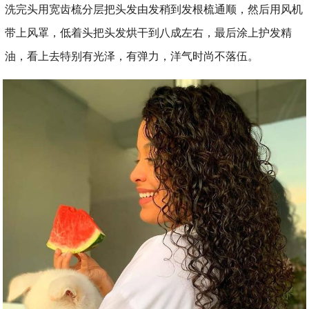
洗完头用宽齿梳分层把头发由发稍到发根梳通顺，然后用风机
带上风罩，低着头把头发烘干到八成左右，最后涂上护发精
油，看上去特别有光泽，有弹力，洋气时尚不落伍。