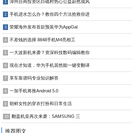
漳州台商投资区白礁村热心公益蔚然成风
1
手机进水怎么办？教你四个方法抢救你进
2
荣耀海外发布首款预装华为AppGal
3
不差钱的选择 8848手机M4亮相工
4
一大波新机来袭？资深科技数码编辑教你
5
现在才知道，华为手机居然能一键变翻译
6
享车靠谱吗专业知识解答
7
一加手机将推Android 5.0
8
朝鲜女性的穿衣打扮和日常生活
9
翻盖机皇再次来袭：SAMSUNG 三
10
推荐图文