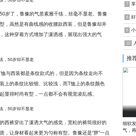
享
7
50岁了，鲁豫的气质素雅干练，丝毫不显老。鲁豫
好
8
型，虽然是有曲线感的收腰款西装，但是鲁豫却并
小
9
，这种穿着方式增加了潇洒感，展现出强大的气
10
推
T恤与西装都是条纹款式的，但是因为条纹走向不
装上的条纹比较细、比较浅，而T恤上的条纹颜色
起显得时尚有型，一点都不会有视觉凌乱感。
的西裤穿出了潇洒大气的感觉，宽松的裤筒很好的
细软
气，
质，让身材看起来更为匀称有型。鲁豫还是“胖”一点