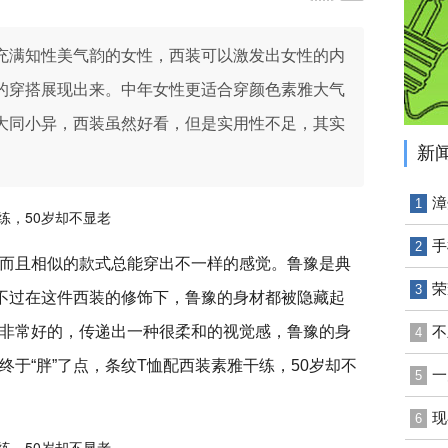
充满知性美气韵的女性，西装可以激发出女性的内
的穿搭展现出来。中年女性更适合穿颜色素雅大气
大同小异，西装虽然好看，但是实用性不足，其实
新
漳
1
手
2
而且相似的款式总能穿出不一样的感觉。鲁豫是典
荣
3
，不过在这件西装的修饰下，鲁豫的身材都被隐藏起
非常好的，传递出一种很柔和的视觉感，鲁豫的身
不
4
于“胖”了点，条纹T恤配西装素雅干练，50岁却不
一
5
现
6