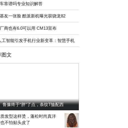
车靠谱吗专业知识解答
基友一张脸 酷派新机曝光获骁龙82
厂商也有6.0可以用 CM13宣布
人工智能引发手机行业新变革：智慧手机
荐图文
鲁豫终于“胖”了点，条纹T恤配西
发质发型这样烫，蓬松时尚真洋
再也不怕贴头皮了