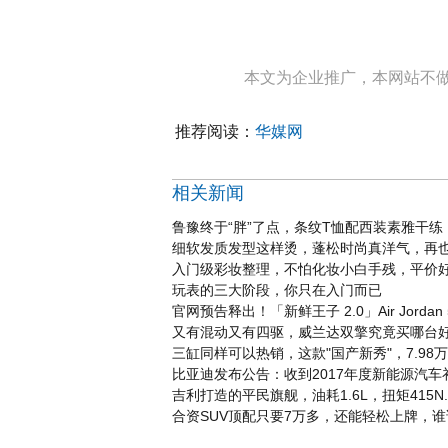
本文为企业推广，本网站不
推荐阅读：
华媒网
相关新闻
鲁豫终于“胖”了点，条纹T恤配西装素雅干练
细软发质发型这样烫，蓬松时尚真洋气，再
入门级彩妆整理，不怕化妆小白手残，平价
玩表的三大阶段，你只在入门而已
官网预告释出！「新鲜王子 2.0」Air Jordan
又有混动又有四驱，威兰达双擎究竟买哪台
三缸同样可以热销，这款"国产新秀"，7.98
比亚迪发布公告：收到2017年度新能源汽车补
吉利打造的平民旗舰，油耗1.6L，扭矩415
合资SUV顶配只要7万多，还能轻松上牌，