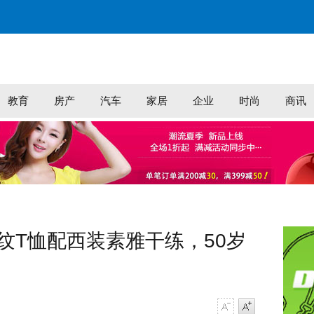
教育
房产
汽车
家居
企业
时尚
商讯
纹T恤配西装素雅干练，50岁
字号减小
字号增大