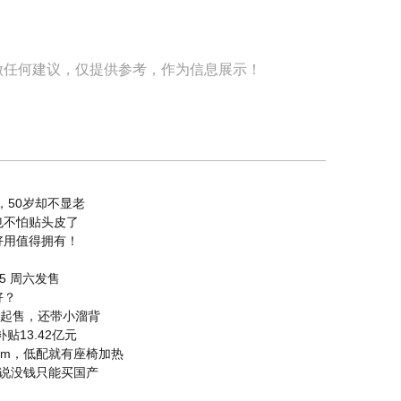
做任何建议，仅提供参考，作为信息展示！
，50岁却不显老
也不怕贴头皮了
好用值得拥有！
 5 周六发售
好？
万起售，还带小溜背
贴13.42亿元
N.m，低配就有座椅加热
谁说没钱只能买国产