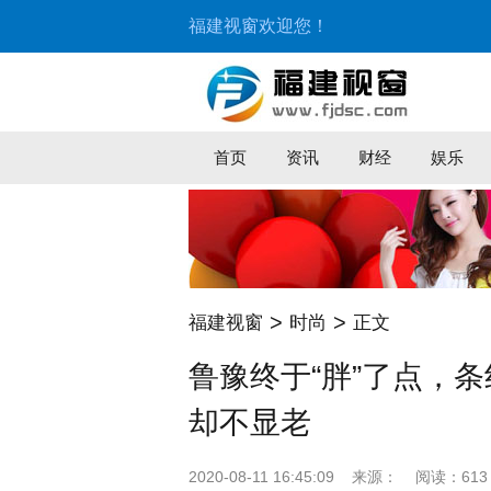
福建视窗欢迎您！
首页
资讯
财经
娱乐
>
>
福建视窗
时尚
正文
鲁豫终于“胖”了点，条
却不显老
2020-08-11 16:45:09
来源：
阅读：613