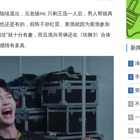
陆续退出，元老级mc 只剩王迅一人后，男人帮就再
也还是有的，前阵子孙红雷、黄渤就因为黄渤参加
嘴仗”就十分有趣，而且渤兴哥俩还在《街舞3》合体
感情有多真.
新
漳
1
手
2
荣
3
不
4
一
5
现
6