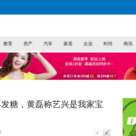
教育
房产
汽车
家居
企业
时尚
商讯
再发糖，黄磊称艺兴是我家宝
5
字号减小
字号增大