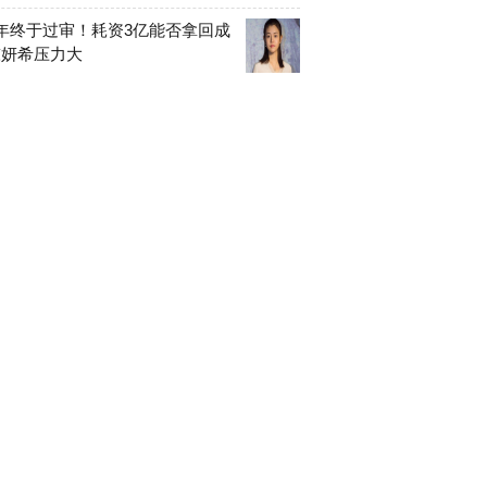
年终于过审！耗资3亿能否拿回成
陈妍希压力大