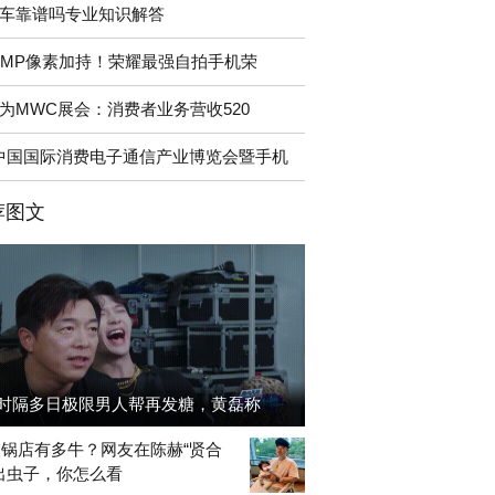
车靠谱吗专业知识解答
2MP像素加持！荣耀最强自拍手机荣
为MWC展会：消费者业务营收520
中国国际消费电子通信产业博览会暨手机
荐图文
时隔多日极限男人帮再发糖，黄磊称
锅店有多牛？网友在陈赫“贤合
出虫子，你怎么看