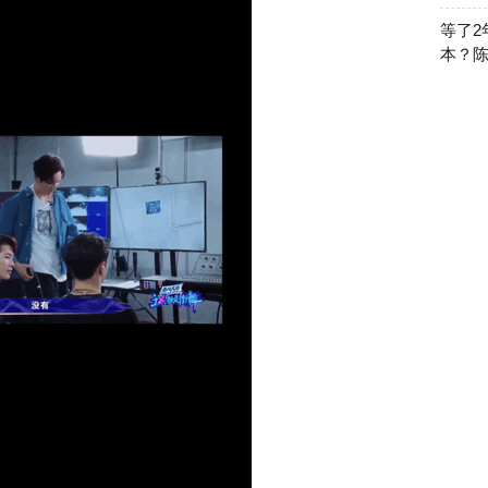
等了2
本？