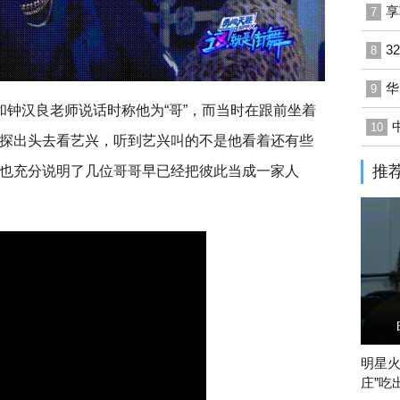
享
7
3
8
华
9
和钟汉良老师说话时称他为“哥”，而当时在跟前坐着
10
探出头去看艺兴，听到艺兴叫的不是他看着还有些
推
也充分说明了几位哥哥早已经把彼此当成一家人
明星火
庄”吃