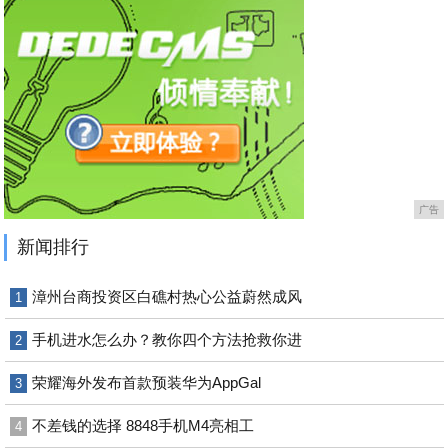
广告
新闻排行
漳州台商投资区白礁村热心公益蔚然成风
1
手机进水怎么办？教你四个方法抢救你进
2
荣耀海外发布首款预装华为AppGal
3
不差钱的选择 8848手机M4亮相工
4