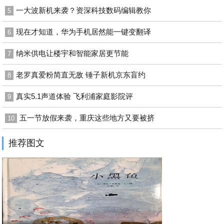
一大波新机来袭？资深科技数码编辑教你
5
现在才知道，华为手机居然能一键变翻译
6
纳米供电让楼宇和智能家居更节能
7
老罗真爱粉简直无敌 锤子新机京东盲约
8
真实5.1声道体验 飞利浦家庭影院评
9
五一节放假来袭，重庆这些地方又要被挤
10
推荐图文