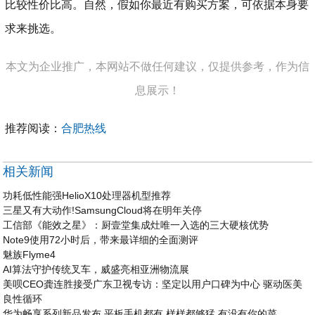
比较性价比高。自然，假如你最近有购买方案，可依据本身要
求来挑选。
本文为企业推广，本网站不做任何建议，仅提供参考，作为信
息展示！
推荐阅读：
合肥热线
相关新闻
功耗低性能强HelioX10处理器机型推荐
三星又有大动作!SamsungCloud将在明年关停
工信部《能效之星》：厨壹堂集成灶唯一入选的三大硬核优势
Note9使用72小时后，带来最详细的全面测评
魅族Flyme4
AI算法守护传统叉车，威盛亮相亚洲物流展
美呗CEO龚连胜接受广东卫视专访：坚定以用户口碑为中心 驱动医美
良性循环
华为畅享系列新品发布,平板手机都有,样样都够猛,有没有你的菜