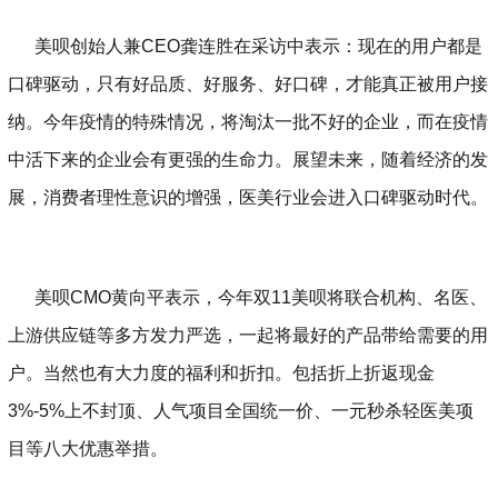
美呗创始人兼
CEO龚连胜在采访中表示：
现在的用户都是
口碑驱动，只有好品质
、
好服务
、
好口碑，才能
真正
被用户接
纳。今年
疫情的
特殊情况，将淘汰一批不好的企业，
而在疫情
中活下来的企业会有更强的生命力。展望未来，随着
经济
的发
展，
消费者理性
意识
的增强，
医美行业会进入口碑驱动时代。
美呗
CMO黄向平表示，今年双11美呗将联合机构、名医、
上游供应链等多方发力严选，
一起将最好的产品
带
给需要的用
户。当然也有大力度的福利和折扣。包括折上折返现金
3%-5%上不封顶、人气项目全国统一价、一元秒杀轻医美项
目等八大优惠举措
。