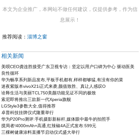
本文为企业推广，本网站不做任何建议，仅提供参考，作为信
息展示！
推荐阅读：
淄博之窗
相关新闻
美呗CEO龚连胜接受广东卫视专访：坚定以用户口碑为中心 驱动医美
良性循环
华为畅享系列新品发布,平板手机都有,样样都够猛,有没有你的菜
迷夜紫版本vivoX21i正式来袭,颜值致胜、真让人感叹O
诠释生活与美丽TCL750美颜功能见证不同的极致
索尼即将推出三款新一代Xperia旗舰
LGStyle3参数大全,值得推荐
卓普科技挂牌仪式隆重举行
华为P20Pro测评:手机摄影新标杆,媒体眼中最牛的拍照手
搅局者!4000mAh+高通,红辣椒4A正式发布:599元
三棵树健康涂料直播节启动仪式盛大举行