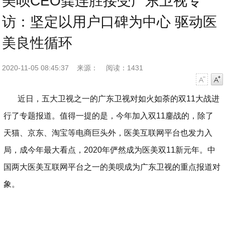
美呗CEO龚连胜接受广东卫视专
访：坚定以用户口碑为中心 驱动医
美良性循环
2020-11-05 08:45:37
来源：
阅读：1431
字号减小
字号增大
近日
，五大卫视之一
的广东卫视
对
如火如荼的双
11大战进
行了专题报道。值得一提的是，今年加入双11鏖战的，除了
天猫、京东、淘宝等电商
巨头外，医美互联网平台也发力入
局，成今年最大看点，
2020年俨然成为
医美双
11新
元年
。中
国两大医美互联网平台之一的美呗成为广东卫视的重点报道对
象。