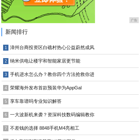
广告
新闻排行
漳州台商投资区白礁村热心公益蔚然成风
1
纳米供电让楼宇和智能家居更节能
2
手机进水怎么办？教你四个方法抢救你进
3
荣耀海外发布首款预装华为AppGal
4
享车靠谱吗专业知识解答
5
一大波新机来袭？资深科技数码编辑教你
6
不差钱的选择 8848手机M4亮相工
7