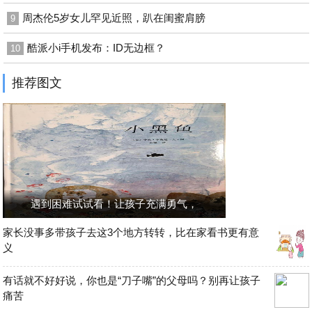
周杰伦5岁女儿罕见近照，趴在闺蜜肩膀
9
酷派小i手机发布：ID无边框？
10
推荐图文
遇到困难试试看！让孩子充满勇气，
家长没事多带孩子去这3个地方转转，比在家看书更有意
义
有话就不好好说，你也是“刀子嘴”的父母吗？别再让孩子
痛苦