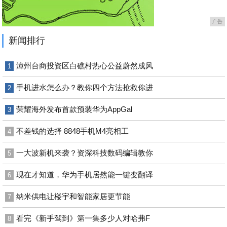
广告
新闻排行
漳州台商投资区白礁村热心公益蔚然成风
1
手机进水怎么办？教你四个方法抢救你进
2
荣耀海外发布首款预装华为AppGal
3
不差钱的选择 8848手机M4亮相工
4
一大波新机来袭？资深科技数码编辑教你
5
现在才知道，华为手机居然能一键变翻译
6
纳米供电让楼宇和智能家居更节能
7
看完《新手驾到》第一集多少人对哈弗F
8