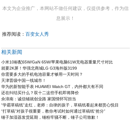
本文为企业推广，本网站不做任何建议，仅提供参考，作为信
息展示！
推荐阅读：
百变女人秀
相关新闻
小米10标配65W/GaN 65W/苹果电脑61W充电器重量尺寸对比
就要2K屏！华强北商城LG G3海外版3199
你需要多大的手机电池容量才够用一天时间？
天津晋级中国一线城市！
华为的新智能手表 HUAWEI Watch GT，内外都大有不同
还在纠结买什么？双十二这些手机即将降价
佘漳南：诚信铺就创业路 家国情怀写担当
“学霸草稿纸”走红，老师：自律的孩子，草稿纸看起来都赏心悦目
“打草稿”对孩子很重要，教你考试时如何通过草稿纸“抢分”
锤子加湿器发货延期，锤粉牢骚不断，锤子公司致歉！