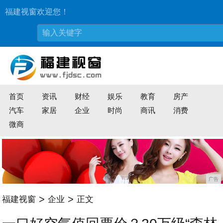
福建视窗欢迎您！
首页
资讯
财经
娱乐
教育
房产
汽车
家居
企业
时尚
商讯
消费
微商
广告
>
>
福建视窗
企业
正文