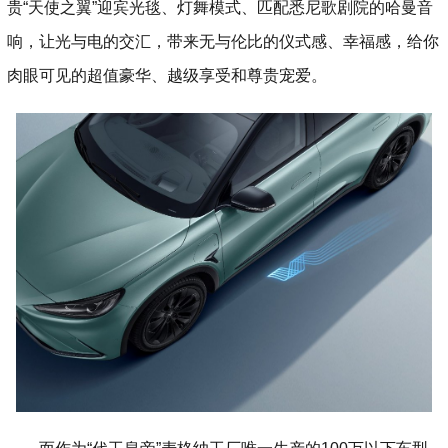
贵“天使之翼”迎宾光毯、灯舞模式、匹配悉尼歌剧院的哈曼音
响，让光与电的交汇，带来无与伦比的仪式感、幸福感，给你
肉眼可见的超值豪华、越级享受和尊贵宠爱。