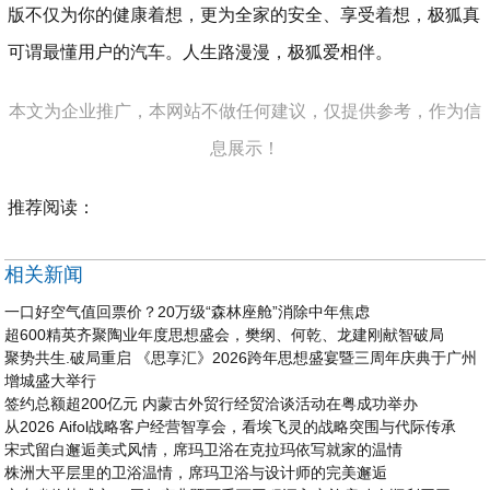
版不仅为你的健康着想，更为全家的安全、享受着想，极狐真
可谓最懂用户的汽车。人生路漫漫，极狐爱相伴。
本文为企业推广，本网站不做任何建议，仅提供参考，作为信
息展示！
推荐阅读：
相关新闻
一口好空气值回票价？20万级“森林座舱”消除中年焦虑
超600精英齐聚陶业年度思想盛会，樊纲、何乾、龙建刚献智破局
聚势共生.破局重启 《思享汇》2026跨年思想盛宴暨三周年庆典于广州
增城盛大举行
签约总额超200亿元 内蒙古外贸行经贸洽谈活动在粤成功举办
从2026 Aifol战略客户经营智享会，看埃飞灵的战略突围与代际传承
宋式留白邂逅美式风情，席玛卫浴在克拉玛依写就家的温情
株洲大平层里的卫浴温情，席玛卫浴与设计师的完美邂逅