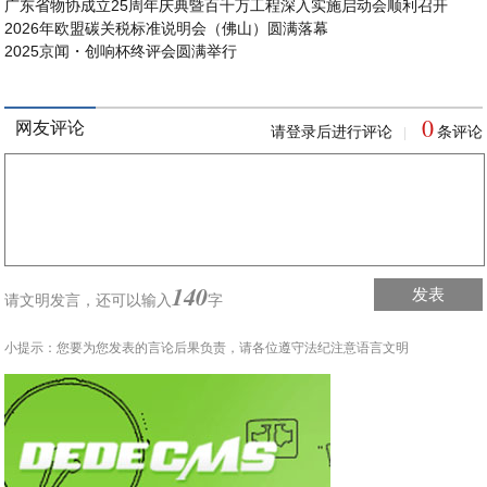
广东省物协成立25周年庆典暨百千万工程深入实施启动会顺利召开
2026年欧盟碳关税标准说明会（佛山）圆满落幕
2025京闻・创响杯终评会圆满举行
0
网友评论
请登录后进行评论
条评论
|
140
发表
请文明发言，
还可以输入
字
小提示：您要为您发表的言论后果负责，请各位遵守法纪注意语言文明