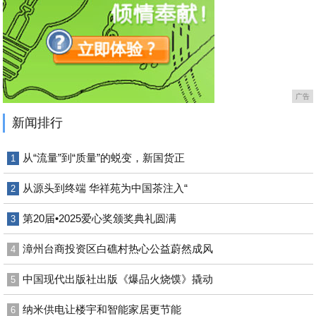
广告
新闻排行
从“流量”到“质量”的蜕变，新国货正
1
从源头到终端 华祥苑为中国茶注入“
2
第20届•2025爱心奖颁奖典礼圆满
3
漳州台商投资区白礁村热心公益蔚然成风
4
中国现代出版社出版《爆品火烧馍》撬动
5
纳米供电让楼宇和智能家居更节能
6