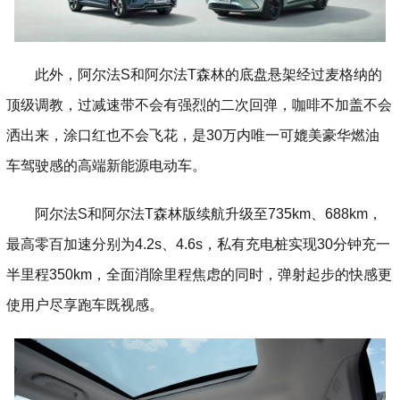
此外，阿尔法S和阿尔法T森林的底盘悬架经过麦格纳的
顶级调教，过减速带不会有强烈的二次回弹，咖啡不加盖不会
洒出来，涂口红也不会飞花，是30万内唯一可媲美豪华燃油
车驾驶感的高端新能源电动车。
阿尔法S和阿尔法T森林版续航升级至735km、688km，
最高零百加速分别为4.2s、4.6s，私有充电桩实现30分钟充一
半里程350km，全面消除里程焦虑的同时，弹射起步的快感更
使用户尽享跑车既视感。