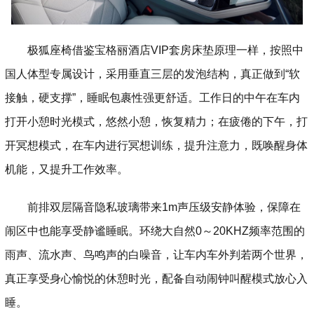
极狐座椅借鉴宝格丽酒店VIP套房床垫原理一样，按照中
国人体型专属设计，采用垂直三层的发泡结构，真正做到“软
接触，硬支撑”，睡眠包裹性强更舒适。工作日的中午在车内
打开小憩时光模式，悠然小憩，恢复精力；在疲倦的下午，打
开冥想模式，在车内进行冥想训练，提升注意力，既唤醒身体
机能，又提升工作效率。
前排双层隔音隐私玻璃带来1m声压级安静体验，保障在
闹区中也能享受静谧睡眠。环绕大自然0～20KHZ频率范围的
雨声、流水声、鸟鸣声的白噪音，让车内车外判若两个世界，
真正享受身心愉悦的休憩时光，配备自动闹钟叫醒模式放心入
睡。