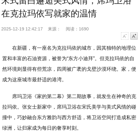
宋式留白邂逅美式风情，席玛卫浴
在克拉玛依写就家的温情
2025-12-19 12:42:17
来源：
阅读：1690
字号减小
字号增大
在新疆，有一座名为克拉玛依的城市，因其独特的地理位
置和丰富的石油资源，被誉为“东方小迪拜”。但克拉玛依的自
然环境则显得有些荒凉，四周被广袤的戈壁沙漠环绕。家，便
成为这座城市最舒适的港湾。
席玛卫浴《家的第二幕》第二期故事，就发生在神奇的克
拉玛依。张女士新家中，席玛卫浴在宋氏美学与美式风情的碰
撞中，巧妙融合东方雅韵与西方舒适，将卫浴空间打造成私密
绿洲，让归家成为每日的奢享时刻。