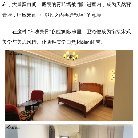
布，大量留白间，庭院的青砖墙被 “搬” 进室内，成为天然背
景墙，呼应宋画中 “咫尺之内再造乾坤” 的意境。
在这种 “宋魂美骨” 的空间叙事里，卫浴便成为衔接宋式
美学与美式风情、让两种美学自然相融的纽带。