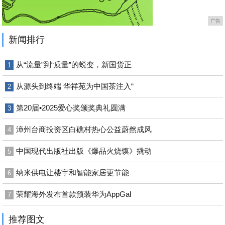
广告
新闻排行
从“流量”到“质量”的蜕变，新国货正
1
从源头到终端 华祥苑为中国茶注入“
2
第20届•2025爱心奖颁奖典礼圆满
3
漳州台商投资区白礁村热心公益蔚然成风
4
中国现代出版社出版《爆品火烧馍》撬动
5
纳米供电让楼宇和智能家居更节能
6
荣耀海外发布首款预装华为AppGal
7
推荐图文