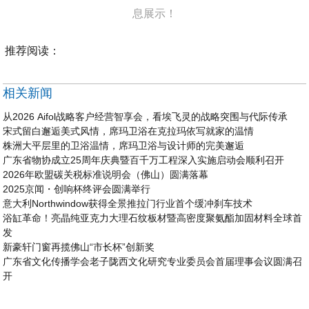
息展示！
推荐阅读：
相关新闻
从2026 Aifol战略客户经营智享会，看埃飞灵的战略突围与代际传承
宋式留白邂逅美式风情，席玛卫浴在克拉玛依写就家的温情
株洲大平层里的卫浴温情，席玛卫浴与设计师的完美邂逅
广东省物协成立25周年庆典暨百千万工程深入实施启动会顺利召开
2026年欧盟碳关税标准说明会（佛山）圆满落幕
2025京闻・创响杯终评会圆满举行
意大利Northwindow获得全景推拉门行业首个缓冲刹车技术
浴缸革命！亮晶纯亚克力大理石纹板材暨高密度聚氨酯加固材料全球首
发
新豪轩门窗再揽佛山“市长杯”创新奖
广东省文化传播学会老子陇西文化研究专业委员会首届理事会议圆满召
开