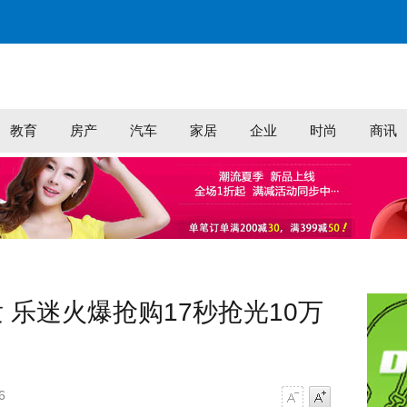
教育
房产
汽车
家居
企业
时尚
商讯
 乐迷火爆抢购17秒抢光10万
6
字号减小
字号增大