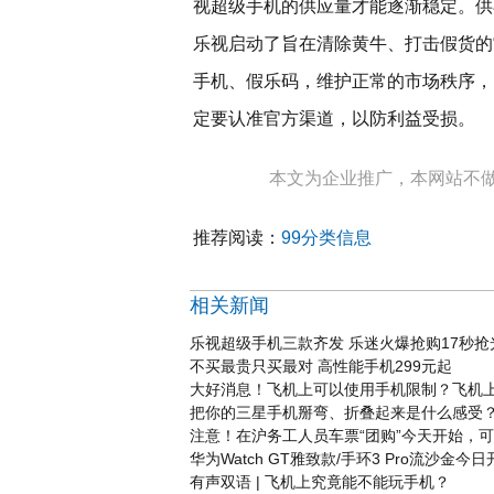
视超级手机的供应量才能逐渐稳定。供
乐视启动了旨在清除黄牛、打击假货的
手机、假乐码，维护正常的市场秩序，
定要认准官方渠道，以防利益受损。
本文为企业推广，本网站不
推荐阅读：
99分类信息
相关新闻
乐视超级手机三款齐发 乐迷火爆抢购17秒抢
不买最贵只买最对 高性能手机299元起
大好消息！飞机上可以使用手机限制？飞机
把你的三星手机掰弯、折叠起来是什么感受
注意！在沪务工人员车票“团购”今天开始，
华为Watch GT雅致款/手环3 Pro流沙金今日
有声双语 | 飞机上究竟能不能玩手机？