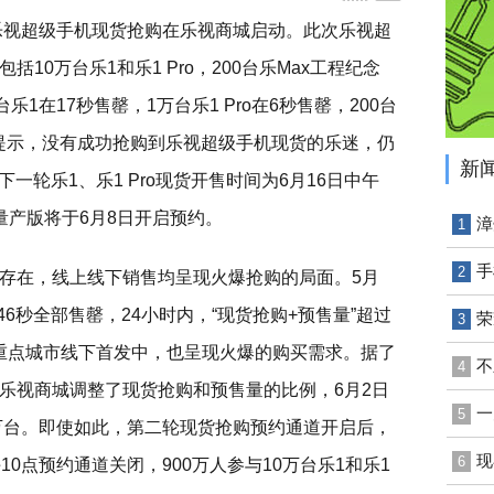
轮乐视超级手机现货抢购在乐视商城启动。此次乐视超
10万台乐1和乐1 Pro，200台乐Max工程纪念
1在17秒售罄，1万台乐1 Pro在6秒售罄，200台
城提示，没有成功抢购到乐视超级手机现货的乐迷，仍
新
下一轮乐1、乐1 Pro现货开售时间为6月16日中午
x量产版将于6月8日开启预约。
漳
1
手
2
存在，线上线下销售均呈现火爆抢购的局面。5月
46秒全部售罄，24小时内，“现货抢购+预售量”超过
荣
3
行的重点城市线下首发中，也呈现火爆的购买需求。据了
不
4
乐视商城调整了现货抢购和预售量的比例，6月2日
一
5
0万台。即使如此，第二轮现货抢购预约通道开启后，
现
6
0点预约通道关闭，900万人参与10万台乐1和乐1