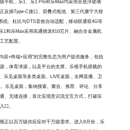
手机，乐1、乐1 Pro和乐Max均采用全悬浮玻璃
正反插Type-C接口、层叠式电池、第三代康宁大猩
声器系统、杜比与DTS音效自动适配，移动联通双4G等
乐1和乐Max采用高通骁龙810芯片、融合全金属机
级工艺配置。
内容+终端+应用”的完整生态为用户提供服务，包括
源，体育泽源，以及平台的支撑。乐视手机搭载的
面、乐见桌面等多类桌面。LIVE桌面，全网直播、卫
送。乐见桌面，集纳搜索、聚合、推荐、评论、分享
通、无缝连接，首次实现意识流交互方式，打破应
入口。
视正以百万级供应应对千万级需求。进入8月份，乐