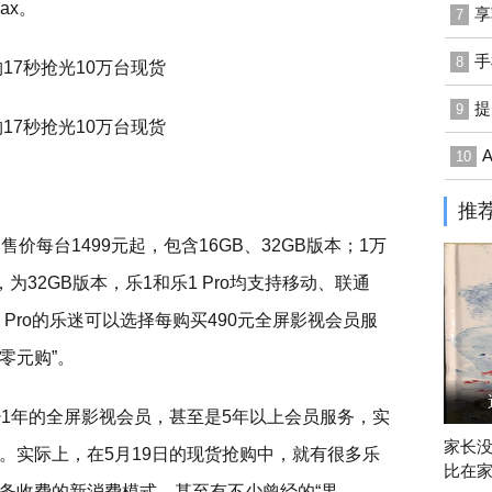
ax。
享
7
手
8
提
9
10
推
价每台1499元起，包含16GB、32GB版本；1万
，为32GB版本，乐1和乐1 Pro均支持移动、联通
1 Pro的乐迷可以选择每购买490元全屏影视会员服
零元购”。
少1年的全屏影视会员，甚至是5年以上会员服务，实
家长没
。实际上，在5月19日的现货抢购中，就有很多乐
比在
务收费的新消费模式，甚至有不少曾经的“果