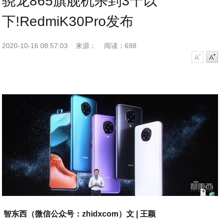
骁龙865旗舰机杀到3千以
下!RedmiK30Pro发布
2020-10-16 08:57:03
来源：
阅读：698
字号减小
字号增大
智东西（微信公众号：zhidxcom）文 | 王颖