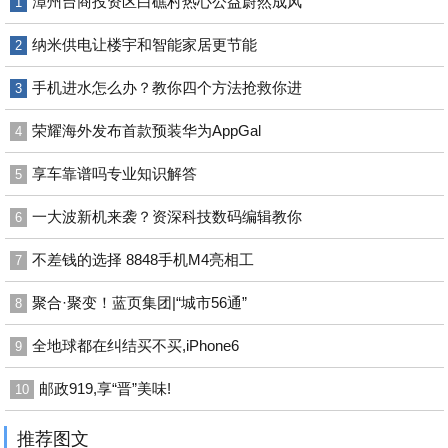
漳州台商投资区白礁村热心公益蔚然成风
1
纳米供电让楼宇和智能家居更节能
2
手机进水怎么办？教你四个方法抢救你进
3
荣耀海外发布首款预装华为AppGal
4
享车靠谱吗专业知识解答
5
一大波新机来袭？资深科技数码编辑教你
6
不差钱的选择 8848手机M4亮相工
7
聚合·聚变！蓝页集团|“城市56通”
8
全地球都在纠结买不买,iPhone6
9
邮政919,享“晋”美味!
10
推荐图文