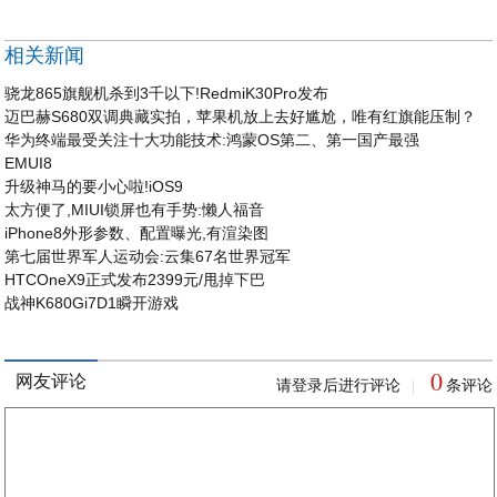
相关新闻
骁龙865旗舰机杀到3千以下!RedmiK30Pro发布
迈巴赫S680双调典藏实拍，苹果机放上去好尴尬，唯有红旗能压制？
华为终端最受关注十大功能技术:鸿蒙OS第二、第一国产最强
EMUI8
升级神马的要小心啦!iOS9
太方便了,MIUI锁屏也有手势:懒人福音
iPhone8外形参数、配置曝光,有渲染图
第七届世界军人运动会:云集67名世界冠军
HTCOneX9正式发布2399元/甩掉下巴
战神K680Gi7D1瞬开游戏
0
网友评论
请登录后进行评论
条评论
|