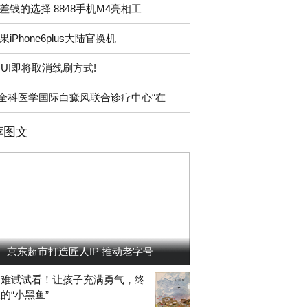
差钱的选择 8848手机M4亮相工
果iPhone6plus大陆官换机
IUI即将取消线刷方式!
“全科医学国际白癜风联合诊疗中心“在
荐图文
京东超市打造匠人IP 推动老字号
困难试试看！让孩子充满勇气，终
的“小黑鱼”