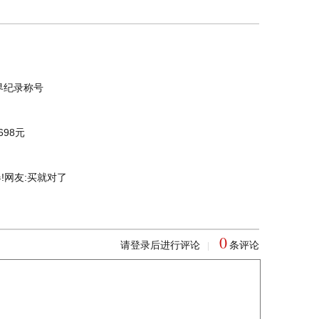
界纪录称号
698元
!网友:买就对了
0
请登录后进行评论
条评论
|