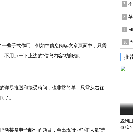
不
7
苹
8
M
9
10
升了一些手式作用，例如在信息阅读文章页面中，只需
，不用点一下上边的“信息内容”功能键。
推
的详尽推送和接受時间，也非常简单，只需从右往
间了。
遇到
身成长
动某条电子邮件的题目，会出現“删掉”和“大量”选