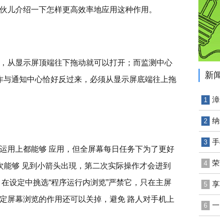
伙儿介绍一下怎样更高效率地应用这种作用。
，从显示屏顶端往下拖动就可以打开；而监测中心
新
操作与通知中心恰好反过来，必须从显示屏底端往上拖
漳
1
纳
2
手
3
运用上都能够 应用，但全屏幕每日任务下为了更好
荣
4
次能够 见到小箭头出現，第二次实际操作才会进到
 在设定中挑选“程序运行内浏览”严禁它，只在主屏
享
5
定屏幕浏览的作用还可以关掉，避免 路人对手机上
一
6