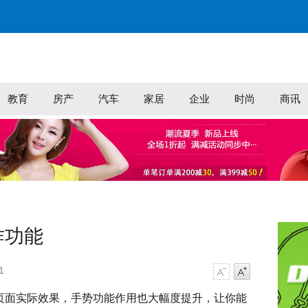
教育
房产
汽车
家居
企业
时尚
商讯
作功能
1
字号减小
字号增大
计页面实际效果，手势功能作用也大幅度提升，让你能