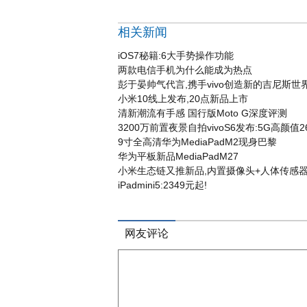
相关新闻
iOS7秘籍:6大手势操作功能
两款电信手机为什么能成为热点
彭于晏帅气代言,携手vivo创造新的吉尼斯世
小米10线上发布,20点新品上市
清新潮流有手感 国行版Moto G深度评测
3200万前置夜景自拍vivoS6发布:5G高颜值2
9寸全高清华为MediaPadM2现身巴黎
华为平板新品MediaPadM27
小米生态链又推新品,内置摄像头+人体传感器
iPadmini5:2349元起!
网友评论