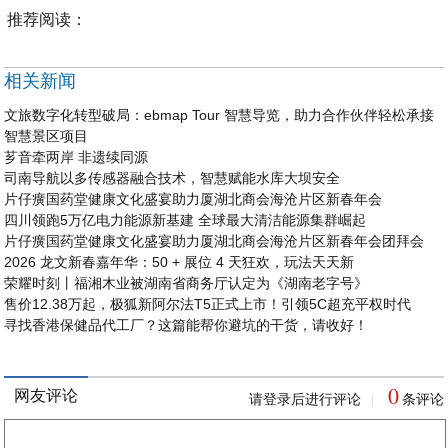
推荐阅读：
相关新闻
文旅数字化转型破局：ebmap Tour 智慧导览，助力合作伙伴轻松承接
智慧景区项目
芗音牵两岸 非遗续同源
司南导航以多传感器融合技术，智慧赋能水库大坝安全
片仔癀国药堂健康文化盛宴助力厦湖北商会海沧片区新春年会
四川领跑5万亿电力能源新基建 全球最大清洁能源集群崛起
片仔癀国药堂健康文化盛宴助力厦湖北商会海沧片区新春年会团拜会
2026 龙文新春嘉年华：50 + 展位 4 天狂欢，玩法天天新
荣耀时刻丨福湘木业被湖南省商务厅认定为《湖南老字号》
售价12.38万起，极狐新阿尔法T5正式上市！引领5C超充平权时代
寻找香港保健品代工厂？这篇能帮你避坑的干货，请收好！
0
网友评论
请登录后进行评论
条评论
|