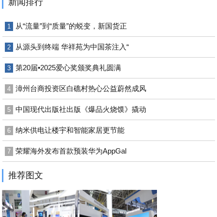
新闻排行
从“流量”到“质量”的蜕变，新国货正
1
从源头到终端 华祥苑为中国茶注入“
2
第20届•2025爱心奖颁奖典礼圆满
3
漳州台商投资区白礁村热心公益蔚然成风
4
中国现代出版社出版《爆品火烧馍》撬动
5
纳米供电让楼宇和智能家居更节能
6
荣耀海外发布首款预装华为AppGal
7
推荐图文