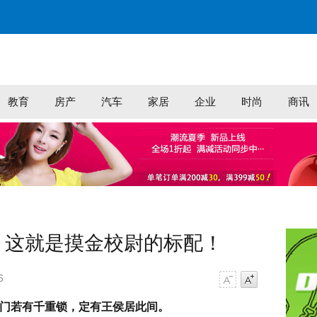
教育
房产
汽车
家居
企业
时尚
商讯
验 这就是摸金校尉的标配！
6
字号减小
字号增大
门若有千重锁，定有王侯居此间。