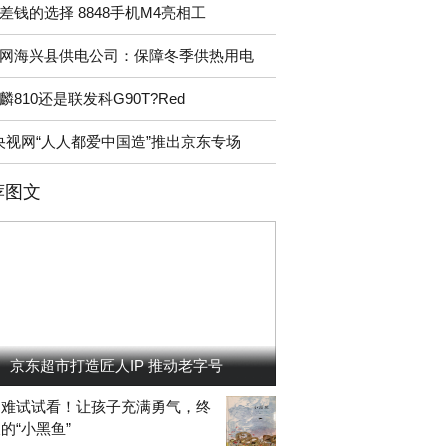
差钱的选择 8848手机M4亮相工
网海兴县供电公司：保障冬季供热用电
麟810还是联发科G90T?Red
央视网“人人都爱中国造”推出京东专场
荐图文
京东超市打造匠人IP 推动老字号
困难试试看！让孩子充满勇气，终
的“小黑鱼”