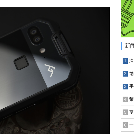
新
漳
1
纳
2
手
3
荣
4
享
5
一
6