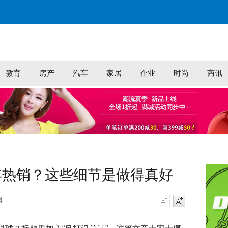
教育
房产
汽车
家居
企业
时尚
商讯
年热销？这些细节是做得真好
4
字号减小
字号增大