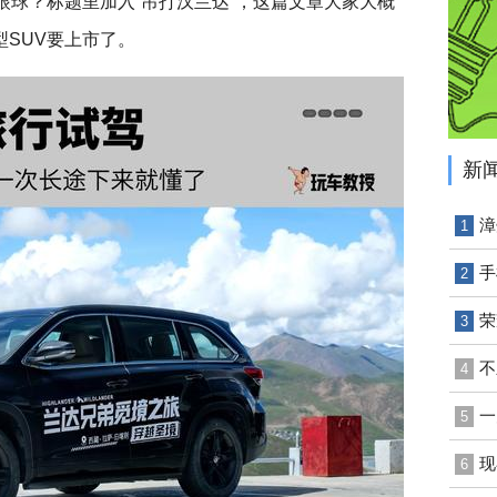
眼球？标题里加入“吊打汉兰达”，这篇文章大家大概
型SUV要上市了。
新
漳
1
手
2
荣
3
不
4
一
5
现
6