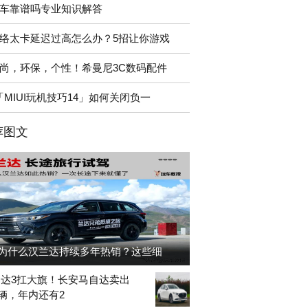
车靠谱吗专业知识解答
络太卡延迟过高怎么办？5招让你游戏
尚，环保，个性！希曼尼3C数码配件
「MIUI玩机技巧14」如何关闭负一
荐图文
为什么汉兰达持续多年热销？这些细
达3扛大旗！长安马自达卖出
97辆，年内还有2