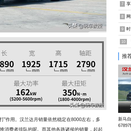
享
7
网
8
时
9
10
推
新马自
打”作用。汉兰达月销量依然稳定在8000左右，多
678
堆消费者排队的呢。而其他各路诸侯的销量，起起