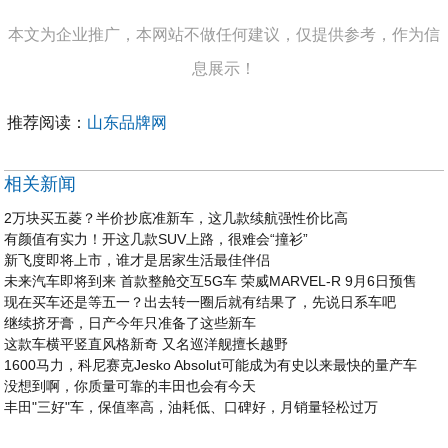
本文为企业推广，本网站不做任何建议，仅提供参考，作为信
息展示！
推荐阅读：
山东品牌网
相关新闻
2万块买五菱？半价抄底准新车，这几款续航强性价比高
有颜值有实力！开这几款SUV上路，很难会“撞衫”
新飞度即将上市，谁才是居家生活最佳伴侣
未来汽车即将到来 首款整舱交互5G车 荣威MARVEL-R 9月6日预售
现在买车还是等五一？出去转一圈后就有结果了，先说日系车吧
继续挤牙膏，日产今年只准备了这些新车
这款车横平竖直风格新奇 又名巡洋舰擅长越野
1600马力，科尼赛克Jesko Absolut可能成为有史以来最快的量产车
没想到啊，你质量可靠的丰田也会有今天
丰田"三好"车，保值率高，油耗低、口碑好，月销量轻松过万