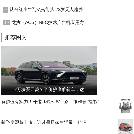
从当红小生到流落街头,73岁无人赡养
9
龙杰（ACS）NFC技术广告机应用方
10
推荐图文
2万块买五菱？半价抄底准新车，这
有颜值有实力！开这几款SUV上路，很难会“撞衫”
新飞度即将上市，谁才是居家生活最佳伴侣