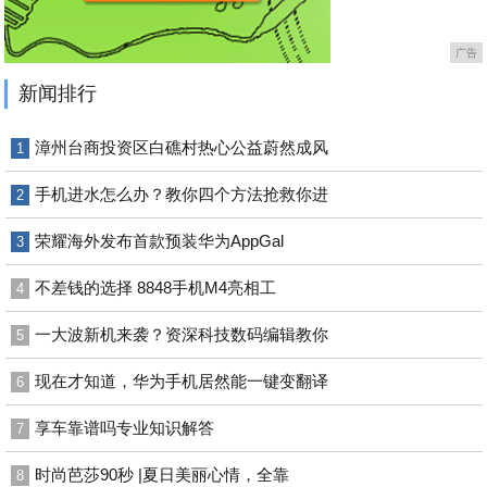
广告
新闻排行
漳州台商投资区白礁村热心公益蔚然成风
1
手机进水怎么办？教你四个方法抢救你进
2
荣耀海外发布首款预装华为AppGal
3
不差钱的选择 8848手机M4亮相工
4
一大波新机来袭？资深科技数码编辑教你
5
现在才知道，华为手机居然能一键变翻译
6
享车靠谱吗专业知识解答
7
时尚芭莎90秒 |夏日美丽心情，全靠
8