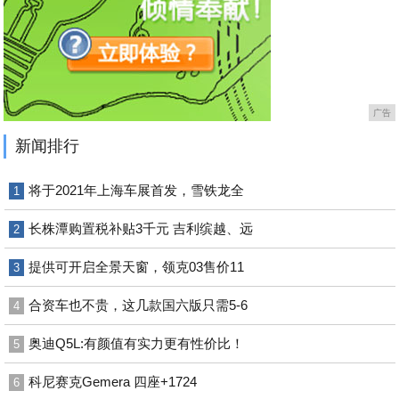
广告
新闻排行
将于2021年上海车展首发，雪铁龙全
1
长株潭购置税补贴3千元 吉利缤越、远
2
提供可开启全景天窗，领克03售价11
3
合资车也不贵，这几款国六版只需5-6
4
奥迪Q5L:有颜值有实力更有性价比！
5
科尼赛克Gemera 四座+1724
6