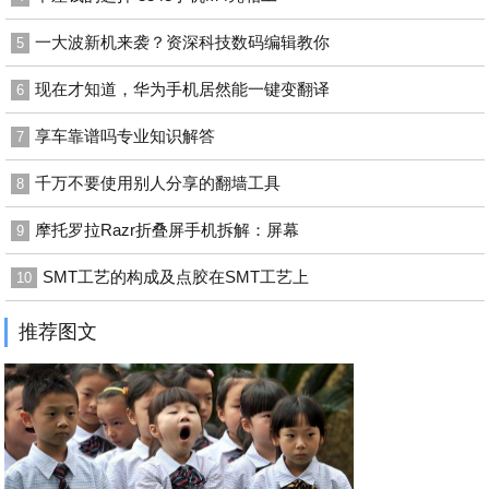
一大波新机来袭？资深科技数码编辑教你
5
现在才知道，华为手机居然能一键变翻译
6
享车靠谱吗专业知识解答
7
千万不要使用别人分享的翻墙工具
8
摩托罗拉Razr折叠屏手机拆解：屏幕
9
SMT工艺的构成及点胶在SMT工艺上
10
推荐图文