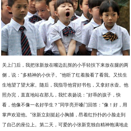
关上门后，我把张新放在嘴边乱抠的小手轻扶下来放在腿的两
侧，说："多精神的小伙子。"他听了红着脸看了看我。又怯生
生地望了望大家。随后，我指导他背好书包，又拿好水壶。他
照办完，直直地站在那儿，我忙表扬说："好乖的孩子，快
看，他像不像一名好学生？"同学亮开嗓门回答："像！好，用
掌声欢迎他。"张新立刻挺起小胸脯，昂着红扑扑的小脸走到
了自己的座位上。第二天，可爱的小张新竞独自精神饱满地走