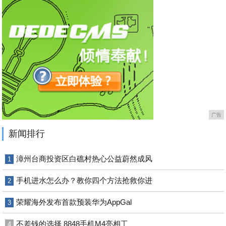
广告
新闻排行
漳州台商投资区白礁村热心公益蔚然成风
1
手机进水怎么办？教你四个方法抢救你进
2
荣耀海外发布首款预装华为AppGal
3
不差钱的选择 8848手机M4亮相工
4