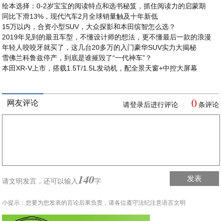
绘本选择：0-2岁宝宝的阅读特点和选书秘笈，抓住阅读力的启蒙期
同比下滑13%，现代汽车2月全球销量触及十年新低
15万以内，合资小型SUV，大众探影和本田缤智怎么选？
2019年见到的最丑车型，不懂设计师的想法，更不懂最后一款的浪漫
年轻人咬咬牙就买了，这几台20多万的入门豪华SUV实力大揭秘
雪佛兰科鲁兹停产，到底是谁摧毁了“一代神车”？
本田XR-V上市，搭载1.5T/1.5L发动机，配全景天窗+中控大屏幕
0
网友评论
请登录后进行评论
条评论
|
140
发表
请文明发言，
还可以输入
字
小提示：您要为您发表的言论后果负责，请各位遵守法纪注意语言文明