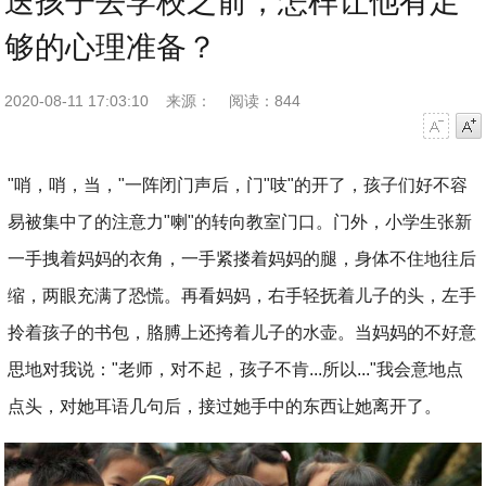
送孩子去学校之前，怎样让他有足
够的心理准备？
2020-08-11 17:03:10
来源：
阅读：844
字号减小
字号增大
"哨，哨，当，"一阵闭门声后，门"吱"的开了，孩子们好不容
易被集中了的注意力"喇"的转向教室门口。门外，小学生张新
一手拽着妈妈的衣角，一手紧搂着妈妈的腿，身体不住地往后
缩，两眼充满了恐慌。再看妈妈，右手轻抚着儿子的头，左手
拎着孩子的书包，胳膊上还挎着儿子的水壶。当妈妈的不好意
思地对我说："老师，对不起，孩子不肯...所以..."我会意地点
点头，对她耳语几句后，接过她手中的东西让她离开了。