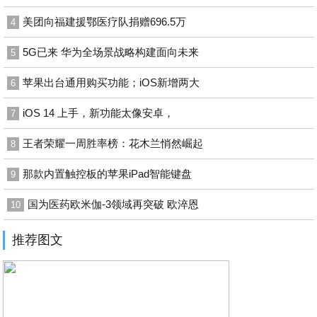
美团向福建援鄂医疗队捐赠696.5万
4
5G已来 华为全场景战略构建面向未来
5
苹果出台通用购买功能；iOS新增两大
6
iOS 14 上手，新功能太像安卓，
7
王者荣耀一周胜率榜：花木兰悄然崛起
8
那款内置触控板的苹果iPad智能键盘
9
国为医药欧米伽-3领域再突破 欧淬恩
10
推荐图文