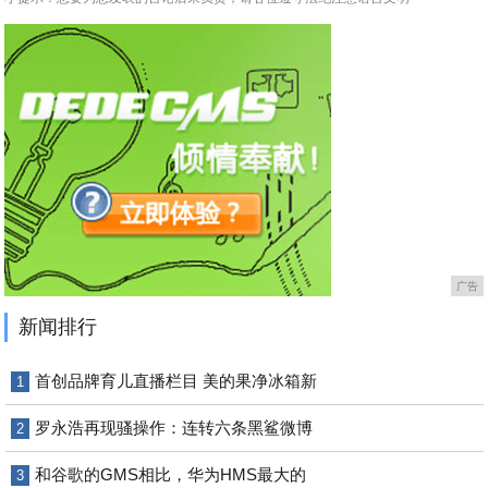
广告
新闻排行
首创品牌育儿直播栏目 美的果净冰箱新
1
罗永浩再现骚操作：连转六条黑鲨微博
2
和谷歌的GMS相比，华为HMS最大的
3