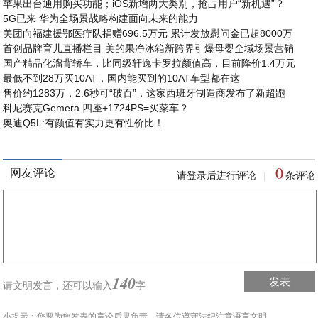
苹果出台通用购买功能；iOS新增两大类别，抢占用户“新机遇”？
5G已来 华为全场景战略构建面向未来的能力
美团向福建援鄂医疗队捐赠696.5万元 累计发放慰问金已超8000万
首创品牌育儿直播栏目 美的果净冰箱新跨界引爆母婴全域场景营销
国产精品化溜背轿车，比同级轩逸卡罗拉颜值高，目前降价1.4万元
最低不到28万买10AT，国内能买到的10AT车型都在这
售价约1283万，2.6秒可“破百”，这家西班牙制造商发布了新超跑
科尼赛克Gemera 四座+1724PS=买菜车？
奥迪Q5L:有颜值有实力更有性价比！
0
网友评论
请登录后进行评论
条评论
|
140
发表
请文明发言，
还可以输入
字
小提示：您要为您发表的言论后果负责，请各位遵守法纪注意语言文明