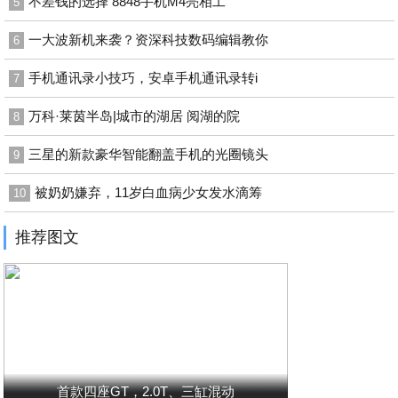
不差钱的选择 8848手机M4亮相工
5
一大波新机来袭？资深科技数码编辑教你
6
手机通讯录小技巧，安卓手机通讯录转i
7
万科·莱茵半岛|城市的湖居 阅湖的院
8
三星的新款豪华智能翻盖手机的光圈镜头
9
被奶奶嫌弃，11岁白血病少女发水滴筹
10
推荐图文
首款四座GT，2.0T、三缸混动