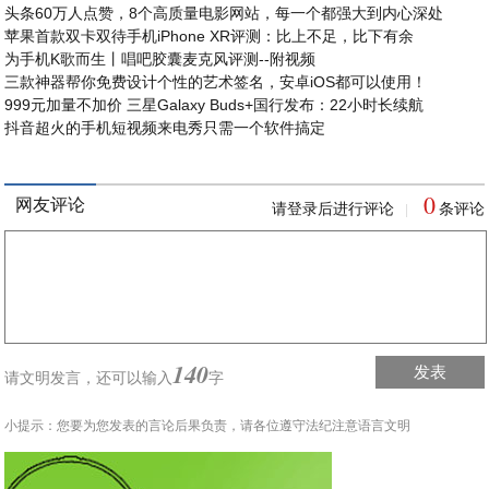
头条60万人点赞，8个高质量电影网站，每一个都强大到内心深处
苹果首款双卡双待手机iPhone XR评测：比上不足，比下有余
为手机K歌而生丨唱吧胶囊麦克风评测--附视频
三款神器帮你免费设计个性的艺术签名，安卓iOS都可以使用！
999元加量不加价 三星Galaxy Buds+国行发布：22小时长续航
抖音超火的手机短视频来电秀只需一个软件搞定
0
网友评论
请登录后进行评论
条评论
|
140
发表
请文明发言，
还可以输入
字
小提示：您要为您发表的言论后果负责，请各位遵守法纪注意语言文明