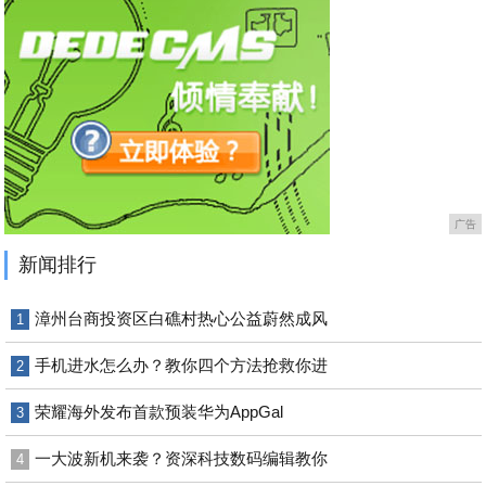
广告
新闻排行
漳州台商投资区白礁村热心公益蔚然成风
1
手机进水怎么办？教你四个方法抢救你进
2
荣耀海外发布首款预装华为AppGal
3
一大波新机来袭？资深科技数码编辑教你
4