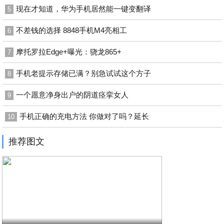
现在才知道，华为手机居然能一键变翻译
5
不差钱的选择 8848手机M4亮相工
6
摩托罗拉Edge+曝光：骁龙865+
7
手机老提示存储已满？别急试试这个方子
8
一个愿意净身出户的阴道痉挛女人
9
手机正确的充电方法 你做对了吗？延长
10
推荐图文