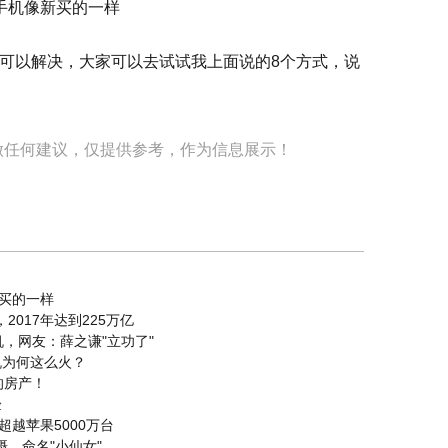
可以解决，大家可以去试试我上面说的8个方式，说
做任何建议，仅提供参考，作为信息展示！
买的一样
2017年达到225万亿
机，网友：薛之谦"立功了"
机为何这么火？
的房产！
验
超越苹果5000万台
摄，命名"小仙女"