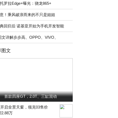
托罗拉Edge+曝光：骁龙865+
意！乘风破浪而来的不只是姐姐
典回归后 诺基亚开始为手机开发智能
图文详解步步高、OPPO、VIVO、
荐图文
首款四座GT，2.0T、三缸混动
开启全景天窗，领克03售价
-22.88万