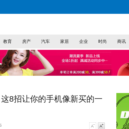
教育
房产
汽车
家居
企业
时尚
商讯
这8招让你的手机像新买的一
6
字号减小
字号增大