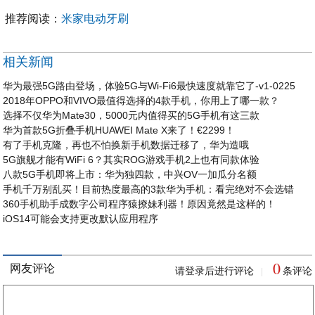
推荐阅读：
米家电动牙刷
相关新闻
华为最强5G路由登场，体验5G与Wi-Fi6最快速度就靠它了-v1-0225
2018年OPPO和VIVO最值得选择的4款手机，你用上了哪一款？
选择不仅华为Mate30，5000元内值得买的5G手机有这三款
华为首款5G折叠手机HUAWEI Mate X来了！€2299！
有了手机克隆，再也不怕换新手机数据迁移了，华为造哦
5G旗舰才能有WiFi 6？其实ROG游戏手机2上也有同款体验
八款5G手机即将上市：华为独四款，中兴OV一加瓜分名额
手机千万别乱买！目前热度最高的3款华为手机：看完绝对不会选错
360手机助手成数字公司程序猿撩妹利器！原因竟然是这样的！
iOS14可能会支持更改默认应用程序
0
网友评论
请登录后进行评论
条评论
|