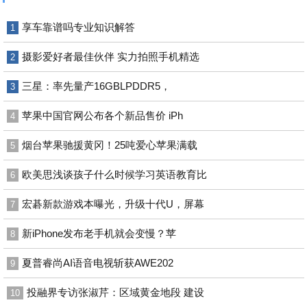
享车靠谱吗专业知识解答
1
摄影爱好者最佳伙伴 实力拍照手机精选
2
三星：率先量产16GBLPDDR5，
3
苹果中国官网公布各个新品售价 iPh
4
烟台苹果驰援黄冈！25吨爱心苹果满载
5
欧美思浅谈孩子什么时候学习英语教育比
6
宏碁新款游戏本曝光，升级十代U，屏幕
7
新iPhone发布老手机就会变慢？苹
8
夏普睿尚AI语音电视斩获AWE202
9
投融界专访张淑芹：区域黄金地段 建设
10