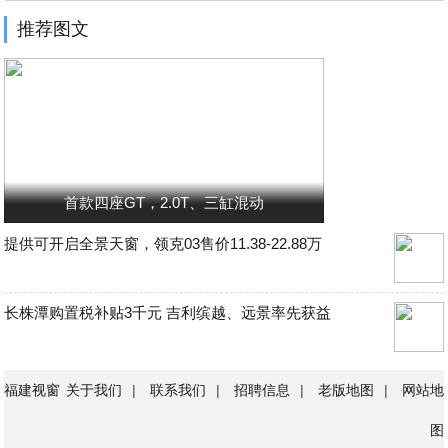
推荐图文
首款四座GT，2.0T、三缸混动
提供可开启全景天窗，领克03售价11.38-22.88万
长株潭购置税补贴3千元 吉利缤越、远景率先获益
福建视窗
关于我们
|
联系我们
|
招聘信息
|
老版地图
|
网站地
图