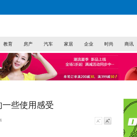
教育
房产
汽车
家居
企业
时尚
商讯
 的一些使用感受
4
字号减小
字号增大