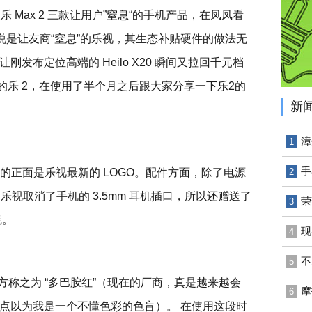
 以及乐 Max 2 三款让用户”窒息“的手机产品，在凤凤看
说是让友商“窒息”的乐视，其生态补贴硬件的做法无
发布定位高端的 Heilo X20 瞬间又拉回千元档
 的乐 2，在使用了半个月之后跟大家分享一下乐2的
新
漳
1
手
盒的正面是乐视最新的 LOGO。配件方面，除了电源
2
因为乐视取消了手机的 3.5mm 耳机插口，所以还赠送了
荣
3
线。
现
4
不
5
方称之为 “多巴胺红”（现在的厂商，真是越来越会
摩
6
点以为我是一个不懂色彩的色盲）。 在使用这段时