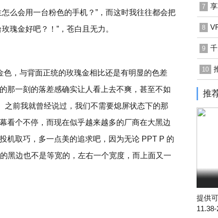
享
7
生怎么会用一台粉色的手机？”，而这时我往往都会把
V
8
台玫瑰金好吧？！”，苍白且无力。
千
9
10
金色，与背面正统的玫瑰金相比还是有明显的色差
的那一刻的落差感确实让人看上去不爽，甚至不如
推
一。之前我就曾经说过，我们不需要熄屏状态下的那
幕看个不停，而现在似乎越来越多的厂商在大黑边
机取巧，多一点美的追求吧，因为无论 PPT P 的
2 的黑边也不是等宽的，左右一个宽度，而上面又一
提供可
11.38