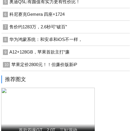
奥迪Q5L:有颜值有实力更有性价比！
5
科尼赛克Gemera 四座+1724
6
售价约1283万，2.6秒可“破百”
7
华为鸿蒙系统：和安卓和iOS不一样，
8
A12+128GB，苹果首款主打“廉
9
苹果定价2800元！！但廉价版新iP
10
推荐图文
首款四座GT，2.0T、三缸混动