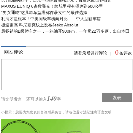
5万也能买好车，1.5L车型综合油耗5.6L，普通家庭也养得起
MAXUS EUNIQ 6参数曝光！续航里程有望达到600公里
“男女通吃”这几款车型堪称俘获女性的最佳选择
利润才是根本！中美同级车横向对比——中大型轿车篇
极速更高 科尼塞克线上发布Jesko Absolut
最畅销的B级轿车之一，一箱油开900km，一年卖22万多辆，出自本田
0
网友评论
请登录后进行评论
条评论
|
140
发表
请文明发言，
还可以输入
字
小提示：您要为您发表的言论后果负责，请各位遵守法纪注意语言文明