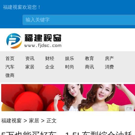
福建视窗欢迎您！
首页
资讯
财经
娱乐
教育
房产
汽车
家居
企业
时尚
商讯
消费
微商
广告
>
>
福建视窗
家居
正文