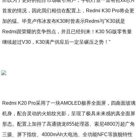
所以为了更好的抢占市场吸引用户，手机行业一直有抢xx芯片
首发的情况，因此我们相信在配置上，Redmi K30 Pro将会更
加的猛。毕竟卢伟冰发布K30时曾表示Redmi与"K30就是
Redmi跟荣耀的竞争拐点，并且已经到来！K30 5G版零售量
继续超过V30，K30满产供应后一定呈碾压之势！"
Redmi K20 Pro采用了一块AMOLED极界全面屏，四曲面玻璃
机身，配合灵动的火焰纹光影，呈现了极具未来感的真全面屏
形态。配置上加持了高通骁龙855处理器、索尼4800万超广角
三摄、屏下指纹、4000mAh大电池、全功能NFC等旗舰特性