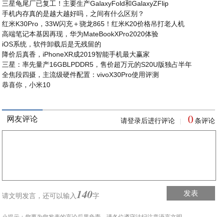
三星龟尾厂已复工！主要生产GalaxyFold和GalaxyZFlip
手机内存真的是越大越好吗，之间有什么区别？
红米K30Pro，33W闪充＋骁龙865！红米K20价格吊打老人机
高端笔记本基因再现，华为MateBookXPro2020体验
iOS系统，软件卸载后是无残留的
降价后真香，iPhoneXR成2019智能手机最大赢家
三星：率先量产16GBLPDDR5，售价超万元的S20U版独占半年
全焦段四摄，主流级硬件配置：vivoX30Pro使用评测
恭喜你，小米10
0
网友评论
请登录后进行评论
条评论
|
140
发表
请文明发言，
还可以输入
字