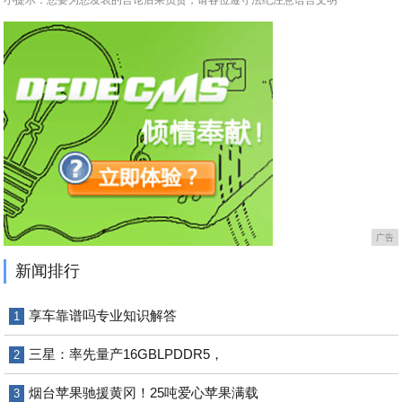
小提示：您要为您发表的言论后果负责，请各位遵守法纪注意语言文明
广告
新闻排行
享车靠谱吗专业知识解答
1
三星：率先量产16GBLPDDR5，
2
烟台苹果驰援黄冈！25吨爱心苹果满载
3