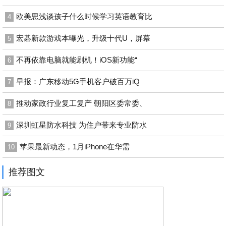
欧美思浅谈孩子什么时候学习英语教育比
4
宏碁新款游戏本曝光，升级十代U，屏幕
5
不再依靠电脑就能刷机！iOS新功能“
6
早报：广东移动5G手机客户破百万iQ
7
推动家政行业复工复产 朝阳区委常委、
8
深圳虹星防水科技 为住户带来专业防水
9
苹果最新动态，1月iPhone在华需
10
推荐图文